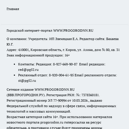
Главная
Городской интернет-портал WWW.PROGORODNN.RU
О компании: Учредитель: ИП Звеняцкая Е.А. Редактор сайта: Бакаева
Ю.Г.
Адрес: 610001, Кировская область, г. Киров, ул. Азина, дом № 80, кв. 31
Знак информационной продукции: 16+
Контакты: Редакция: 8-927-669-90-87 Email редакции:
red@pg52.ru
Рекламный отдел: 8-920-004-61-95 Email рекламного отдела:
st@pg52.ru
Сетевое издание WWW.PROGORODNN.RU
(ВВВ.ПРОГОРОДНН.РУ). Регистрация РКН: №: 7378360181.
Регистрационный номер ЭЛ 77-90994 от 10.03.2026., выдано
Федеральной службой по надзору в сфере связи, информационных
технологий и массовых коммуникаций.
Возрастная категория сайта 16+. При использовании материалов
новостного портала progorodnn.ru гиперссылка на ресурс
обязательна
,
в противном случае будут применены нормы