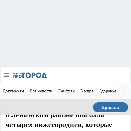
Документы
Все новости
Лайфхак
В мире
Здоровье
Зака
Принять
В Ленинском районе поймали
четырех нижегородцев, которые