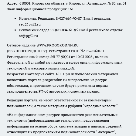
Адрес: 610001, Кировская область, г. Киров, ул. Азина, дом № 80, кв. 31
Знак информационной продукции: 16+
Контакты: Редакция: 8-927-669-90-87 Email редакции:
red@pg52.ru
Рекламный отдел: 8-920-004-61-95 Email рекламного отдела:
st@pg52.ru
Сетевое издание WWW.PROGORODNN.RU
(ВВВ.ПРОГОРОДНН.РУ). Регистрация РКН: №: 7378360181.
Регистрационный номер ЭЛ 77-90994 от 10.03.2026., выдано
Федеральной службой по надзору в сфере связи, информационных
технологий и массовых коммуникаций.
Возрастная категория сайта 16+. При использовании материалов
новостного портала progorodnn.ru гиперссылка на ресурс
обязательна
,
в противном случае будут применены нормы
законодательства РФ об авторских и смежных правах.
Редакция портала не несет ответственности за комментарии
пользователей, а также материалы рубрики "народные новости".
«На информационном ресурсе применяются рекомендательные
технологии (информационные технологии предоставления
информации на основе сбора, систематизации и анализа сведений,
относящихся к предпочтениям пользователей сети "Интернет",