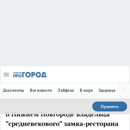
Документы
Все новости
Лайфхак
В мире
Здоровье
Зака
Принять
В Нижнем Новгороде владельца
"средневекового" замка-ресторана