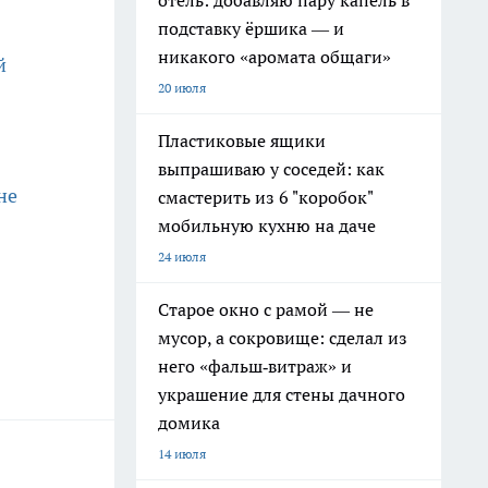
отель: добавляю пару капель в
подставку ёршика — и
никакого «аромата общаги»
й
20 июля
Пластиковые ящики
выпрашиваю у соседей: как
не
смастерить из 6 "коробок"
мобильную кухню на даче
24 июля
Старое окно с рамой — не
мусор, а сокровище: сделал из
него «фальш‑витраж» и
украшение для стены дачного
домика
14 июля