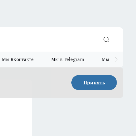
Мы ВКонтакте
Мы в Telegram
Мы в MAX
Принять