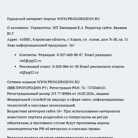
Городской интернет-портал WWW.PROGORODNN.RU
О компании: Учредитель: ИП Звеняцкая Е.А. Редактор сайта: Бакаева
Ю.Г.
Адрес: 610001, Кировская область, г. Киров, ул. Азина, дом № 80, кв. 31
Знак информационной продукции: 16+
Контакты: Редакция: 8-927-669-90-87 Email редакции:
red@pg52.ru
Рекламный отдел: 8-920-004-61-95 Email рекламного отдела:
st@pg52.ru
Сетевое издание WWW.PROGORODNN.RU
(ВВВ.ПРОГОРОДНН.РУ). Регистрация РКН: №: 7378360181.
Регистрационный номер ЭЛ 77-90994 от 10.03.2026., выдано
Федеральной службой по надзору в сфере связи, информационных
технологий и массовых коммуникаций.
Возрастная категория сайта 16+. При использовании материалов
новостного портала progorodnn.ru гиперссылка на ресурс
обязательна
,
в противном случае будут применены нормы
законодательства РФ об авторских и смежных правах.
Редакция портала не несет ответственности за комментарии