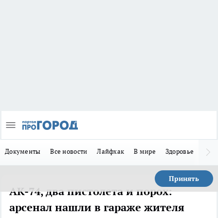
Документы
Все новости
Лайфхак
В мире
Здоровье
Зака
Принять
АК-74, два пистолета и порох:
арсенал нашли в гараже жителя