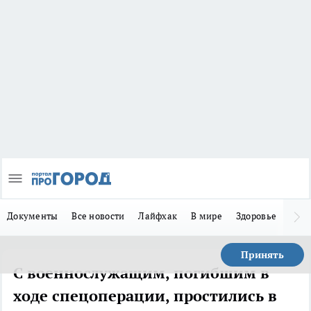
Документы
Все новости
Лайфхак
В мире
Здоровье
Зака
Принять
С военнослужащим, погибшим в
ходе спецоперации, простились в