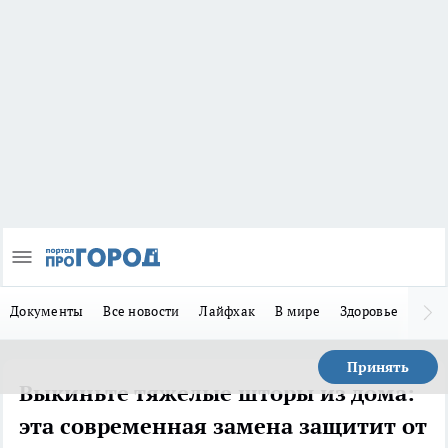
Документы
Все новости
Лайфхак
В мире
Здоровье
Зака
Принять
Выкиньте тяжелые шторы из дома:
эта современная замена защитит от