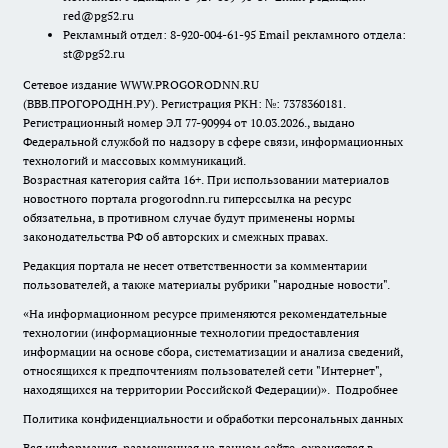
red@pg52.ru
Рекламный отдел: 8-920-004-61-95 Email рекламного отдела:
st@pg52.ru
Сетевое издание WWW.PROGORODNN.RU
(ВВВ.ПРОГОРОДНН.РУ). Регистрация РКН: №: 7378360181.
Регистрационный номер ЭЛ 77-90994 от 10.03.2026., выдано
Федеральной службой по надзору в сфере связи, информационных
технологий и массовых коммуникаций.
Возрастная категория сайта 16+. При использовании материалов
новостного портала progorodnn.ru гиперссылка на ресурс
обязательна
,
в противном случае будут применены нормы
законодательства РФ об авторских и смежных правах.
Редакция портала не несет ответственности за комментарии
пользователей, а также материалы рубрики "народные новости".
«На информационном ресурсе применяются рекомендательные
технологии (информационные технологии предоставления
информации на основе сбора, систематизации и анализа сведений,
относящихся к предпочтениям пользователей сети "Интернет",
находящихся на территории Российской Федерации)».
Подробнее
Политика конфиденциальности и обработки персональных данных
Вся информация, размещенная на данном сайте, охраняется в