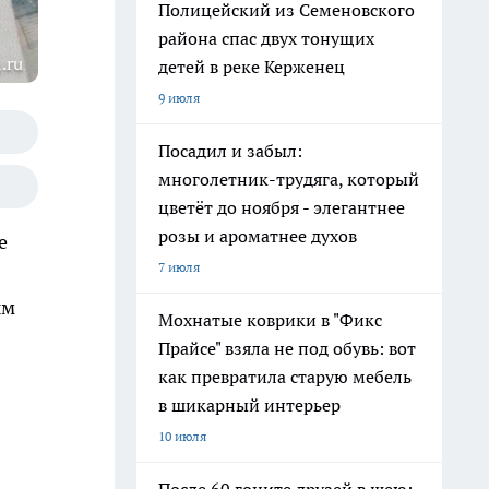
Полицейский из Семеновского
района спас двух тонущих
.ru
детей в реке Керженец
9 июля
Посадил и забыл:
многолетник-трудяга, который
цветёт до ноября - элегантнее
розы и ароматнее духов
е
7 июля
ым
Мохнатые коврики в "Фикс
Прайсе" взяла не под обувь: вот
как превратила старую мебель
в шикарный интерьер
10 июля