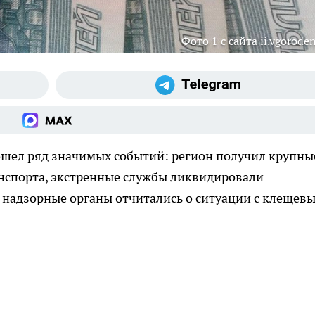
Фото 1 с сайта ii.vgoroden
ошел ряд значимых событий: регион получил крупны
анспорта, экстренные службы ликвидировали
а надзорные органы отчитались о ситуации с клещев