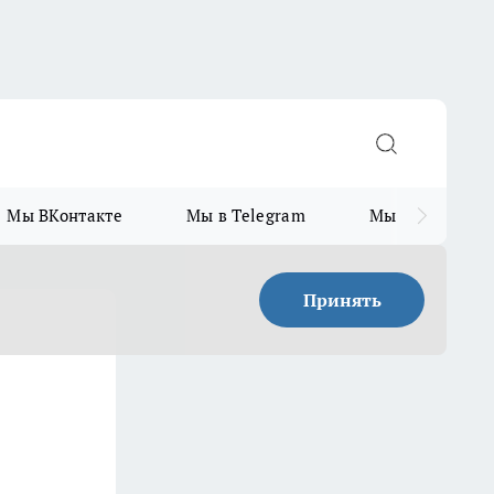
Мы ВКонтакте
Мы в Telegram
Мы в MAX
Принять