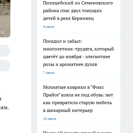
Полицейский из Семеновского
района спас двух тонущих
детей в реке Керженец
9 июля
од"
Посадил и забыл:
многолетник-трудяга, который
цветёт до ноября - элегантнее
розы и ароматнее духов
7 июля
Мохнатые коврики в "Фикс
о
Прайсе" взяла не под обувь: вот
а
как превратила старую мебель
иям.
в шикарный интерьер
10 июля