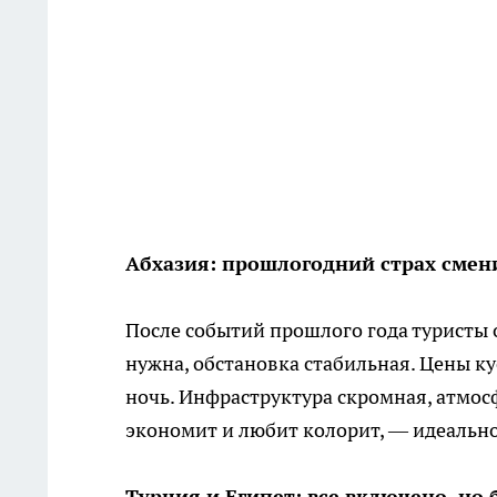
Абхазия: прошлогодний страх сме
После событий прошлого года туристы о
нужна, обстановка стабильная. Цены ку
ночь. Инфраструктура скромная, атмосф
экономит и любит колорит, — идеально
Турция и Египет: все включено, но 