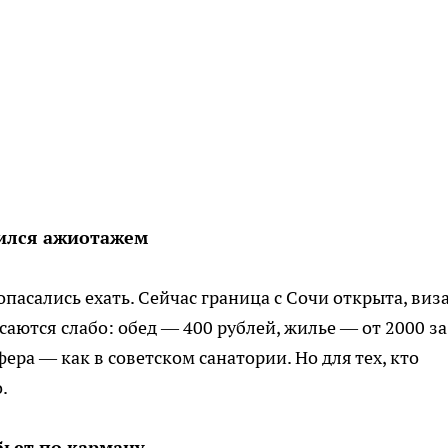
нился ажиотажем
пасались ехать. Сейчас граница с Сочи открыта, виза
саются слабо: обед — 400 рублей, жилье — от 2000 за
ера — как в советском санатории. Но для тех, кто
.
бьет по карману