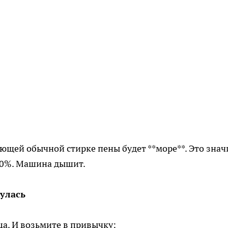
ющей обычной стирке пены будет **море**. Это знач
00%. Машина дышит.
улась
ца. И возьмите в привычку: