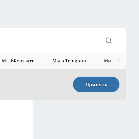
Мы ВКонтакте
Мы в Telegram
Мы в MAX
Принять