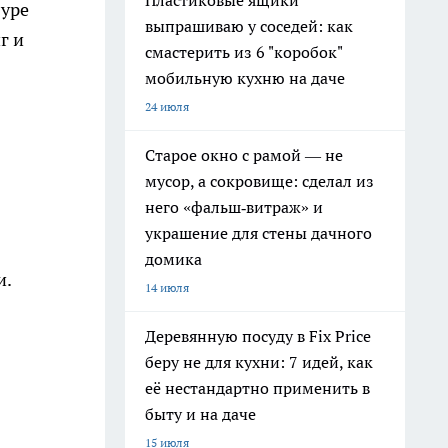
Пластиковые ящики
буре
выпрашиваю у соседей: как
г и
смастерить из 6 "коробок"
мобильную кухню на даче
24 июля
Старое окно с рамой — не
мусор, а сокровище: сделал из
него «фальш‑витраж» и
украшение для стены дачного
домика
и.
14 июля
Деревянную посуду в Fix Price
беру не для кухни: 7 идей, как
её нестандартно применить в
быту и на даче
15 июля