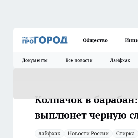
Общество
Инц
Документы
Все новости
Лайфхак
Колпачок в барабан
выплюнет черную сл
лайфхак
Новости России
Стирка