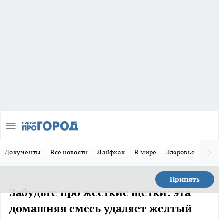
Документы
Все новости
Лайфхак
В мире
Здоровье
Зака
Принять
Забудьте про жесткие щетки: эта
домашняя смесь удаляет желтый