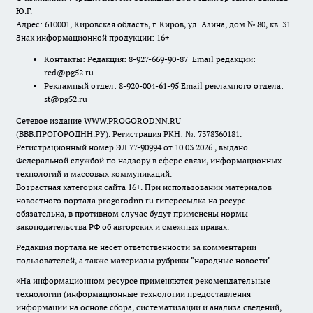
Ю.Г.
Адрес: 610001, Кировская область, г. Киров, ул. Азина, дом № 80, кв. 31
Знак информационной продукции: 16+
Контакты: Редакция: 8-927-669-90-87 Email редакции:
red@pg52.ru
Рекламный отдел: 8-920-004-61-95 Email рекламного отдела:
st@pg52.ru
Сетевое издание WWW.PROGORODNN.RU
(ВВВ.ПРОГОРОДНН.РУ). Регистрация РКН: №: 7378360181.
Регистрационный номер ЭЛ 77-90994 от 10.03.2026., выдано
Федеральной службой по надзору в сфере связи, информационных
технологий и массовых коммуникаций.
Возрастная категория сайта 16+. При использовании материалов
новостного портала progorodnn.ru гиперссылка на ресурс
обязательна
,
в противном случае будут применены нормы
законодательства РФ об авторских и смежных правах.
Редакция портала не несет ответственности за комментарии
пользователей, а также материалы рубрики "народные новости".
«На информационном ресурсе применяются рекомендательные
технологии (информационные технологии предоставления
информации на основе сбора, систематизации и анализа сведений,