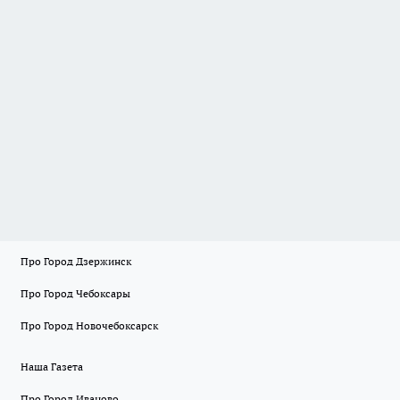
Про Город Дзержинск
Про Город Чебоксары
Про Город Новочебоксарск
Наша Газета
Про Город Иваново