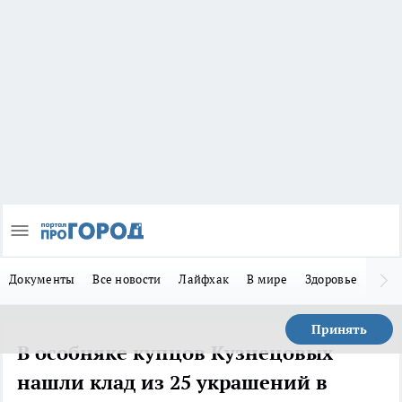
Документы
Все новости
Лайфхак
В мире
Здоровье
Зака
Принять
В особняке купцов Кузнецовых
нашли клад из 25 украшений в