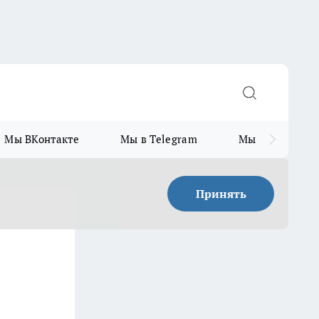
Мы ВКонтакте
Мы в Telegram
Мы в MAX
Принять