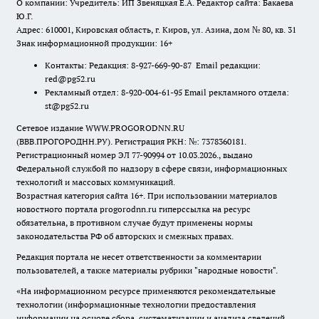
О компании: Учредитель: ИП Звеняцкая Е.А. Редактор сайта: Бакаева
Ю.Г.
Адрес: 610001, Кировская область, г. Киров, ул. Азина, дом № 80, кв. 31
Знак информационной продукции: 16+
Контакты: Редакция: 8-927-669-90-87 Email редакции:
red@pg52.ru
Рекламный отдел: 8-920-004-61-95 Email рекламного отдела:
st@pg52.ru
Сетевое издание WWW.PROGORODNN.RU
(ВВВ.ПРОГОРОДНН.РУ). Регистрация РКН: №: 7378360181.
Регистрационный номер ЭЛ 77-90994 от 10.03.2026., выдано
Федеральной службой по надзору в сфере связи, информационных
технологий и массовых коммуникаций.
Возрастная категория сайта 16+. При использовании материалов
новостного портала progorodnn.ru гиперссылка на ресурс
обязательна
,
в противном случае будут применены нормы
законодательства РФ об авторских и смежных правах.
Редакция портала не несет ответственности за комментарии
пользователей, а также материалы рубрики "народные новости".
«На информационном ресурсе применяются рекомендательные
технологии (информационные технологии предоставления
информации на основе сбора, систематизации и анализа сведений,