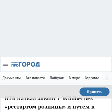
Документы
Все новости
Лайфхак
В мире
Здоровье
Зака
Принять
ВТБ назвал альянс с Wildberries
«рестартом розницы» и путем к