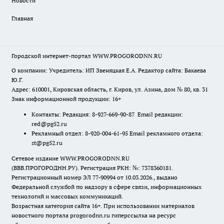
Новости
Главная
Городской интернет-портал WWW.PROGORODNN.RU
О компании: Учредитель: ИП Звеняцкая Е.А. Редактор сайта: Бакаева
Ю.Г.
Адрес: 610001, Кировская область, г. Киров, ул. Азина, дом № 80, кв. 31
Знак информационной продукции: 16+
Контакты: Редакция: 8-927-669-90-87 Email редакции:
red@pg52.ru
Рекламный отдел: 8-920-004-61-95 Email рекламного отдела:
st@pg52.ru
Сетевое издание WWW.PROGORODNN.RU
(ВВВ.ПРОГОРОДНН.РУ). Регистрация РКН: №: 7378360181.
Регистрационный номер ЭЛ 77-90994 от 10.03.2026., выдано
Федеральной службой по надзору в сфере связи, информационных
технологий и массовых коммуникаций.
Возрастная категория сайта 16+. При использовании материалов
новостного портала progorodnn.ru гиперссылка на ресурс