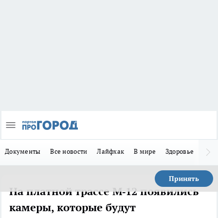
Документы
Все новости
Лайфхак
В мире
Здоровье
Зака
Принять
На платной трассе М‑12 появились
камеры, которые будут