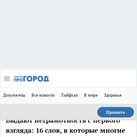
Документы
Все новости
Лайфхак
В мире
Здоровье
Зака
Принять
Выдают неграмотность с первого
взгляда: 16 слов, в которые многие