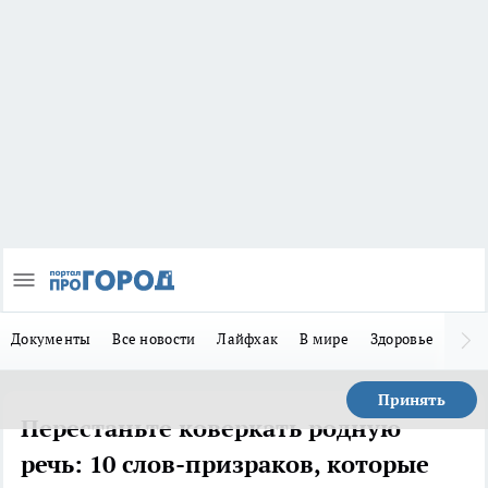
Документы
Все новости
Лайфхак
В мире
Здоровье
Зака
Принять
Перестаньте коверкать родную
речь: 10 слов-призраков, которые