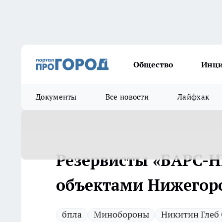
Общество
Инц
Документы
Все новости
Лайфхак
Резервисты «БАРС-Н
объектами Нижегоро
бпла
Минобороны
Никитин Глеб