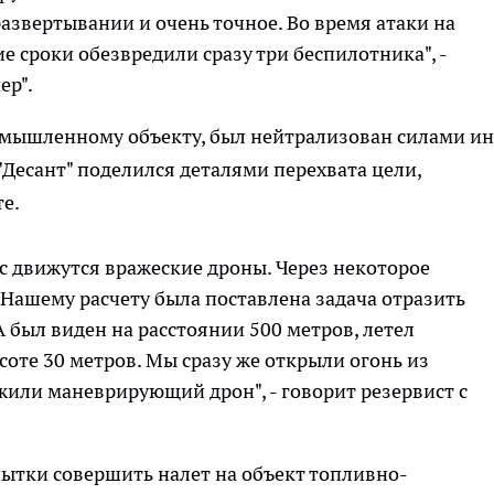
развертывании и очень точное. Во время атаки на
 сроки обезвредили сразу три беспилотника", -
ер".
омышленному объекту, был нейтрализован силами ин
"Десант" поделился деталями перехвата цели,
е.
с движутся вражеские дроны. Через некоторое
 Нашему расчету была поставлена задача отразить
 был виден на расстоянии 500 метров, летел
соте 30 метров. Мы сразу же открыли огонь из
или маневрирующий дрон", - говорит резервист с
пытки совершить налет на объект топливно-