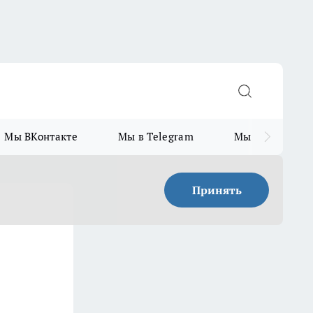
Мы ВКонтакте
Мы в Telegram
Мы в MAX
Принять