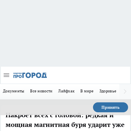
Документы
Все новости
Лайфхак
В мире
Здоровье
Зака
Принять
Накроет всех с головой: редкая и
мощная магнитная буря ударит уже