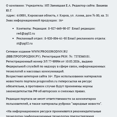
О компании: Учредитель: ИП Звеняцкая Е.А. Редактор сайта: Бакаева
Ю.Г.
Адрес: 610001, Кировская область, г. Киров, ул. Азина, дом № 80, кв. 31
Знак информационной продукции: 16+
Контакты: Редакция: 8-927-669-90-87 Email редакции:
red@pg52.ru
Рекламный отдел: 8-920-004-61-95 Email рекламного отдела:
st@pg52.ru
Сетевое издание WWW.PROGORODNN.RU
(ВВВ.ПРОГОРОДНН.РУ). Регистрация РКН: №: 7378360181.
Регистрационный номер ЭЛ 77-90994 от 10.03.2026., выдано
Федеральной службой по надзору в сфере связи, информационных
технологий и массовых коммуникаций.
Возрастная категория сайта 16+. При использовании материалов
новостного портала progorodnn.ru гиперссылка на ресурс
обязательна
,
в противном случае будут применены нормы
законодательства РФ об авторских и смежных правах.
Редакция портала не несет ответственности за комментарии
пользователей, а также материалы рубрики "народные новости".
«На информационном ресурсе применяются рекомендательные
технологии (информационные технологии предоставления