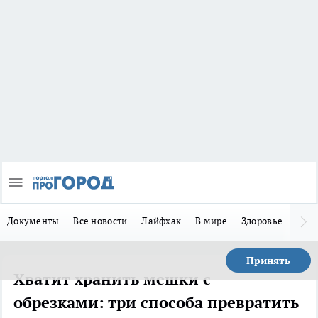
Документы
Все новости
Лайфхак
В мире
Здоровье
Зака
Принять
Хватит хранить мешки с
обрезками: три способа превратить