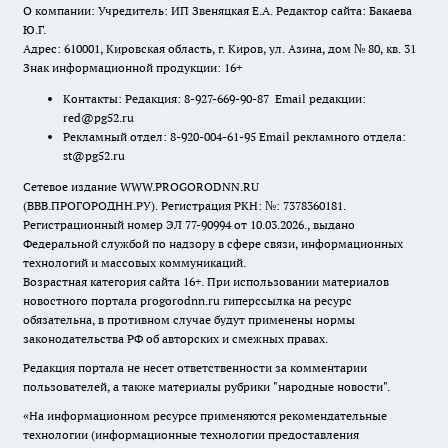
О компании: Учредитель: ИП Звеняцкая Е.А. Редактор сайта: Бакаева
Ю.Г.
Адрес: 610001, Кировская область, г. Киров, ул. Азина, дом № 80, кв. 31
Знак информационной продукции: 16+
Контакты: Редакция: 8-927-669-90-87 Email редакции:
red@pg52.ru
Рекламный отдел: 8-920-004-61-95 Email рекламного отдела:
st@pg52.ru
Сетевое издание WWW.PROGORODNN.RU
(ВВВ.ПРОГОРОДНН.РУ). Регистрация РКН: №: 7378360181.
Регистрационный номер ЭЛ 77-90994 от 10.03.2026., выдано
Федеральной службой по надзору в сфере связи, информационных
технологий и массовых коммуникаций.
Возрастная категория сайта 16+. При использовании материалов
новостного портала progorodnn.ru гиперссылка на ресурс
обязательна
,
в противном случае будут применены нормы
законодательства РФ об авторских и смежных правах.
Редакция портала не несет ответственности за комментарии
пользователей, а также материалы рубрики "народные новости".
«На информационном ресурсе применяются рекомендательные
технологии (информационные технологии предоставления