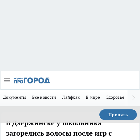
Документы
Все новости
Лайфхак
В мире
Здоровье
Зака
Принять
В Дзержинске у школьника
загорелись волосы после игр с