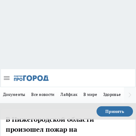
Документы
Все новости
Лайфхак
В мире
Здоровье
Зака
Принять
В Нижегородской области
произошел пожар на