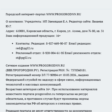
Городской интернет-портал WWW.PROGORODNN.RU
О компании: Учредитель: ИП Звеняцкая Е.А. Редактор сайта: Бакаева
Ю.Г.
Адрес: 610001, Кировская область, г. Киров, ул. Азина, дом № 80, кв. 31
Знак информационной продукции: 16+
Контакты: Редакция: 8-927-669-90-87 Email редакции:
red@pg52.ru
Рекламный отдел: 8-920-004-61-95 Email рекламного отдела:
st@pg52.ru
Сетевое издание WWW.PROGORODNN.RU
(ВВВ.ПРОГОРОДНН.РУ). Регистрация РКН: №: 7378360181.
Регистрационный номер ЭЛ 77-90994 от 10.03.2026., выдано
Федеральной службой по надзору в сфере связи, информационных
технологий и массовых коммуникаций.
Возрастная категория сайта 16+. При использовании материалов
новостного портала progorodnn.ru гиперссылка на ресурс
обязательна
,
в противном случае будут применены нормы
законодательства РФ об авторских и смежных правах.
Редакция портала не несет ответственности за комментарии