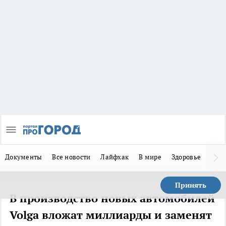
Документы
Все новости
Лайфхак
В мире
Здоровье
Зака
Принять
В производство новых автомобилей
Volga вложат миллиарды и заменят