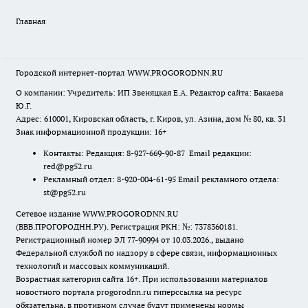
Главная
Городской интернет-портал WWW.PROGORODNN.RU
О компании: Учредитель: ИП Звеняцкая Е.А. Редактор сайта: Бакаева
Ю.Г.
Адрес: 610001, Кировская область, г. Киров, ул. Азина, дом № 80, кв. 31
Знак информационной продукции: 16+
Контакты: Редакция: 8-927-669-90-87 Email редакции:
red@pg52.ru
Рекламный отдел: 8-920-004-61-95 Email рекламного отдела:
st@pg52.ru
Сетевое издание WWW.PROGORODNN.RU
(ВВВ.ПРОГОРОДНН.РУ). Регистрация РКН: №: 7378360181.
Регистрационный номер ЭЛ 77-90994 от 10.03.2026., выдано
Федеральной службой по надзору в сфере связи, информационных
технологий и массовых коммуникаций.
Возрастная категория сайта 16+. При использовании материалов
новостного портала progorodnn.ru гиперссылка на ресурс
обязательна
,
в противном случае будут применены нормы