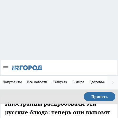
Документы
Все новости
Лайфхак
В мире
Здоровье
Зака
Принять
Иностранцы распробовали эти
русские блюда: теперь они вывозят