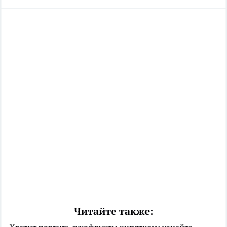
Читайте также:
Хватит портить сухофрукты кипятком: узнайте