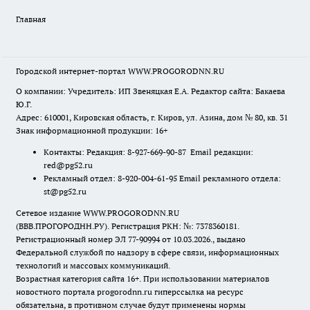
Главная
Городской интернет-портал WWW.PROGORODNN.RU
О компании: Учредитель: ИП Звеняцкая Е.А. Редактор сайта: Бакаева
Ю.Г.
Адрес: 610001, Кировская область, г. Киров, ул. Азина, дом № 80, кв. 31
Знак информационной продукции: 16+
Контакты: Редакция: 8-927-669-90-87 Email редакции:
red@pg52.ru
Рекламный отдел: 8-920-004-61-95 Email рекламного отдела:
st@pg52.ru
Сетевое издание WWW.PROGORODNN.RU
(ВВВ.ПРОГОРОДНН.РУ). Регистрация РКН: №: 7378360181.
Регистрационный номер ЭЛ 77-90994 от 10.03.2026., выдано
Федеральной службой по надзору в сфере связи, информационных
технологий и массовых коммуникаций.
Возрастная категория сайта 16+. При использовании материалов
новостного портала progorodnn.ru гиперссылка на ресурс
обязательна
,
в противном случае будут применены нормы