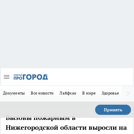
Документы
Все новости
Лайфхак
В мире
Здоровье
Зака
Принять
Вызовы пожарным в
Нижегородской области выросли на