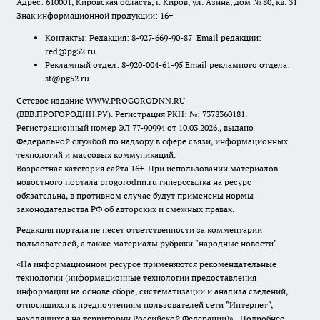
Адрес: 610001, Кировская область, г. Киров, ул. Азина, дом № 80, кв. 31
Знак информационной продукции: 16+
Контакты: Редакция: 8-927-669-90-87 Email редакции:
red@pg52.ru
Рекламный отдел: 8-920-004-61-95 Email рекламного отдела:
st@pg52.ru
Сетевое издание WWW.PROGORODNN.RU
(ВВВ.ПРОГОРОДНН.РУ). Регистрация РКН: №: 7378360181.
Регистрационный номер ЭЛ 77-90994 от 10.03.2026., выдано
Федеральной службой по надзору в сфере связи, информационных
технологий и массовых коммуникаций.
Возрастная категория сайта 16+. При использовании материалов
новостного портала progorodnn.ru гиперссылка на ресурс
обязательна
,
в противном случае будут применены нормы
законодательства РФ об авторских и смежных правах.
Редакция портала не несет ответственности за комментарии
пользователей, а также материалы рубрики "народные новости".
«На информационном ресурсе применяются рекомендательные
технологии (информационные технологии предоставления
информации на основе сбора, систематизации и анализа сведений,
относящихся к предпочтениям пользователей сети "Интернет",
находящихся на территории Российской Федерации)».
Подробнее