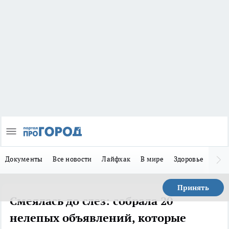
Документы
Все новости
Лайфхак
В мире
Здоровье
Зака
Принять
Смеялась до слез: собрала 20
нелепых объявлений, которые