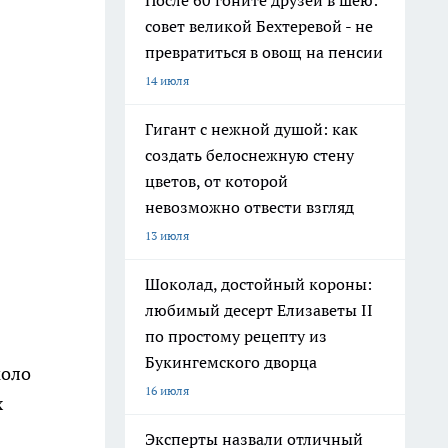
После 60 гоните друзей в шею:
совет великой Бехтеревой - не
превратиться в овощ на пенсии
14 июля
Гигант с нежной душой: как
создать белоснежную стену
цветов, от которой
невозможно отвести взгляд
13 июля
Шоколад, достойный короны:
любимый десерт Елизаветы II
по простому рецепту из
Букингемского дворца
коло
16 июля
х
Эксперты назвали отличный