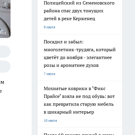
Полицейский из Семеновского
района спас двух тонущих
детей в реке Керженец
9 июля
род
Посадил и забыл:
многолетник-трудяга, который
цветёт до ноября - элегантнее
розы и ароматнее духов
7 июля
ом
Мохнатые коврики в "Фикс
е
Прайсе" взяла не под обувь: вот
как превратила старую мебель
в шикарный интерьер
10 июля