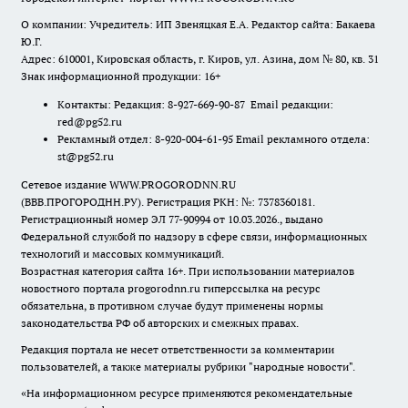
О компании: Учредитель: ИП Звеняцкая Е.А. Редактор сайта: Бакаева
Ю.Г.
Адрес: 610001, Кировская область, г. Киров, ул. Азина, дом № 80, кв. 31
Знак информационной продукции: 16+
Контакты: Редакция: 8-927-669-90-87 Email редакции:
red@pg52.ru
Рекламный отдел: 8-920-004-61-95 Email рекламного отдела:
st@pg52.ru
Сетевое издание WWW.PROGORODNN.RU
(ВВВ.ПРОГОРОДНН.РУ). Регистрация РКН: №: 7378360181.
Регистрационный номер ЭЛ 77-90994 от 10.03.2026., выдано
Федеральной службой по надзору в сфере связи, информационных
технологий и массовых коммуникаций.
Возрастная категория сайта 16+. При использовании материалов
новостного портала progorodnn.ru гиперссылка на ресурс
обязательна
,
в противном случае будут применены нормы
законодательства РФ об авторских и смежных правах.
Редакция портала не несет ответственности за комментарии
пользователей, а также материалы рубрики "народные новости".
«На информационном ресурсе применяются рекомендательные