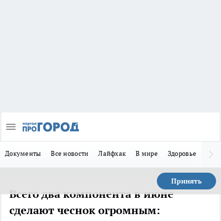
Документы
Все новости
Лайфхак
В мире
Здоровье
Зака
Принять
Всего два компонента в июне
сделают чеснок огромным: