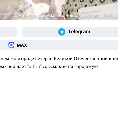
Администрация Нижнего Новгорода с сайта aif-s3.aif
нем Новгороде ветеран Великой Отечественной во
ом сообщает
"aif.ru"
со ссылкой на городскую