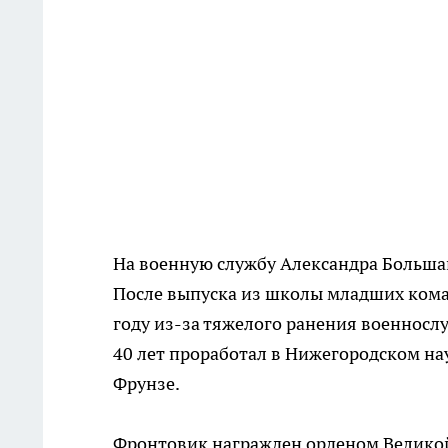
На военную службу Александра Большако
После выпуска из школы младших коман
году из-за тяжелого ранения военносл
40 лет проработал в Нижегородском н
Фрунзе.
Фронтовик награжден орденом Великой 