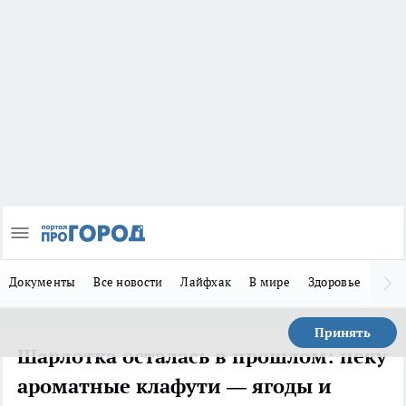
Документы
Все новости
Лайфхак
В мире
Здоровье
Зака
Принять
Шарлотка осталась в прошлом: пеку
ароматные клафути — ягоды и