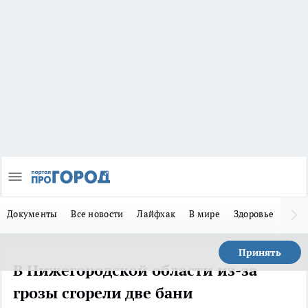
Документы
Все новости
Лайфхак
В мире
Здоровье
Зака
Принять
В Нижегородской области из-за
грозы сгорели две бани