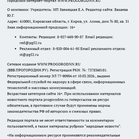
Городской интернет-портал WWW.PROGORODNN.RU
О компании: Учредитель: ИП Звеняцкая Е.А. Редактор сайта: Бакаева
Ю.Г.
Адрес: 610001, Кировская область, г. Киров, ул. Азина, дом № 80, кв. 31
Знак информационной продукции: 16+
Контакты: Редакция: 8-927-669-90-87 Email редакции:
red@pg52.ru
Рекламный отдел: 8-920-004-61-95 Email рекламного отдела:
st@pg52.ru
Сетевое издание WWW.PROGORODNN.RU
(ВВВ.ПРОГОРОДНН.РУ). Регистрация РКН: №: 7378360181.
Регистрационный номер ЭЛ 77-90994 от 10.03.2026., выдано
Федеральной службой по надзору в сфере связи, информационных
технологий и массовых коммуникаций.
Возрастная категория сайта 16+. При использовании материалов
новостного портала progorodnn.ru гиперссылка на ресурс
обязательна
,
в противном случае будут применены нормы
законодательства РФ об авторских и смежных правах.
Редакция портала не несет ответственности за комментарии
пользователей, а также материалы рубрики "народные новости".
«На информационном ресурсе применяются рекомендательные