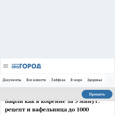
Документы
Все новости
Лайфхак
В мире
Здоровье
Зака
Принять
Вафли как в кофейне за 5 минут:
рецепт и вафельница до 1000