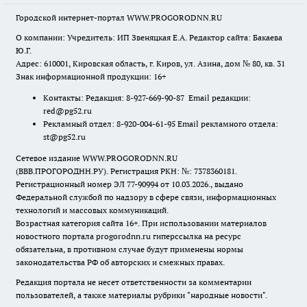
Городской интернет-портал WWW.PROGORODNN.RU
О компании: Учредитель: ИП Звеняцкая Е.А. Редактор сайта: Бакаева
Ю.Г.
Адрес: 610001, Кировская область, г. Киров, ул. Азина, дом № 80, кв. 31
Знак информационной продукции: 16+
Контакты: Редакция: 8-927-669-90-87 Email редакции:
red@pg52.ru
Рекламный отдел: 8-920-004-61-95 Email рекламного отдела:
st@pg52.ru
Сетевое издание WWW.PROGORODNN.RU
(ВВВ.ПРОГОРОДНН.РУ). Регистрация РКН: №: 7378360181.
Регистрационный номер ЭЛ 77-90994 от 10.03.2026., выдано
Федеральной службой по надзору в сфере связи, информационных
технологий и массовых коммуникаций.
Возрастная категория сайта 16+. При использовании материалов
новостного портала progorodnn.ru гиперссылка на ресурс
обязательна
,
в противном случае будут применены нормы
законодательства РФ об авторских и смежных правах.
Редакция портала не несет ответственности за комментарии
пользователей, а также материалы рубрики "народные новости".