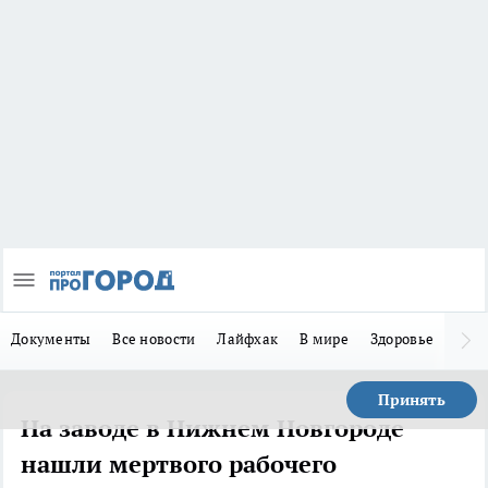
Документы
Все новости
Лайфхак
В мире
Здоровье
Зака
Принять
На заводе в Нижнем Новгороде
нашли мертвого рабочего