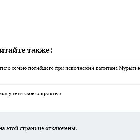
итайте также:
стило семью погибшего при исполнении капитана Мурыги
кл у тети своего приятеля
а этой странице отключены.