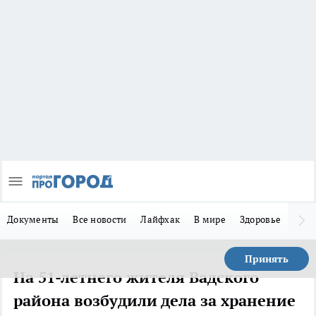
Документы
Все новости
Лайфхак
В мире
Здоровье
Зака
Принять
На 51-летнего жителя Вадского
района возбудили дела за хранение