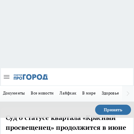
Документы
Все новости
Лайфхак
В мире
Здоровье
Зака
Принять
Суд о статусе квартала «Красный
просвещенец» продолжится в июне