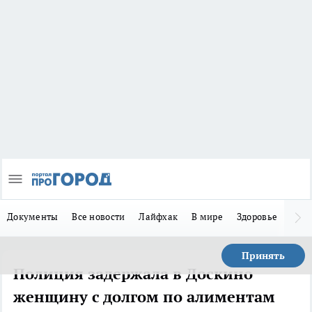
Документы
Все новости
Лайфхак
В мире
Здоровье
Зака
Принять
Полиция задержала в Доскино
женщину с долгом по алиментам