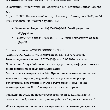
О компании: Учредитель: ИП Звеняцкая Е.А. Редактор сайта: Бакаева
Ю.Г.
Адрес: 610001, Кировская область, г. Киров, ул. Азина, дом № 80, кв. 31
Знак информационной продукции: 16+
Контакты: Редакция: 8-927-669-90-87 Email редакции:
red@pg52.ru
Рекламный отдел: 8-920-004-61-95 Email рекламного отдела:
st@pg52.ru
Сетевое издание WWW.PROGORODNN.RU
(ВВВ.ПРОГОРОДНН.РУ). Регистрация РКН: №: 7378360181.
Регистрационный номер ЭЛ 77-90994 от 10.03.2026., выдано
Федеральной службой по надзору в сфере связи, информационных
технологий и массовых коммуникаций.
Возрастная категория сайта 16+. При использовании материалов
новостного портала progorodnn.ru гиперссылка на ресурс
обязательна
,
в противном случае будут применены нормы
законодательства РФ об авторских и смежных правах.
Редакция портала не несет ответственности за комментарии
пользователей, а также материалы рубрики "народные новости".
«На информационном ресурсе применяются рекомендательные