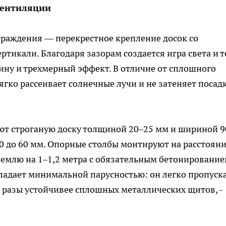
вентиляции
граждения — перекрестное крепление досок со
тикали. Благодаря зазорам создается игра света и т
ину и трехмерный эффект. В отличие от сплошного
ягко рассеивает солнечные лучи и не затеняет посад
ют строганую доску толщиной 20–25 мм и шириной 9
0 до 60 мм. Опорные столбы монтируют на расстоян
в землю на 1–1,2 метра с обязательным бетонирование
бладает минимальной парусностью: он легко пропуск
в разы устойчивее сплошных металлических щитов, -