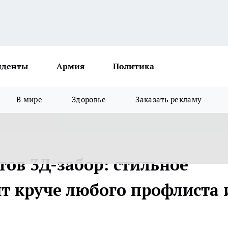
иденты
Армия
Политика
В мире
Здоровье
Заказать рекламу
отов 3Д-забор: стильное
т круче любого профлиста 