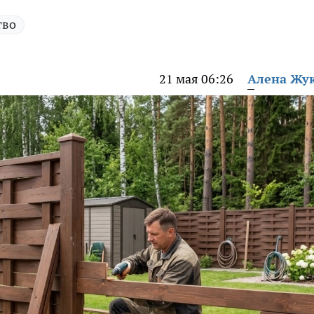
тво
21 мая 06:26
Алена Жу