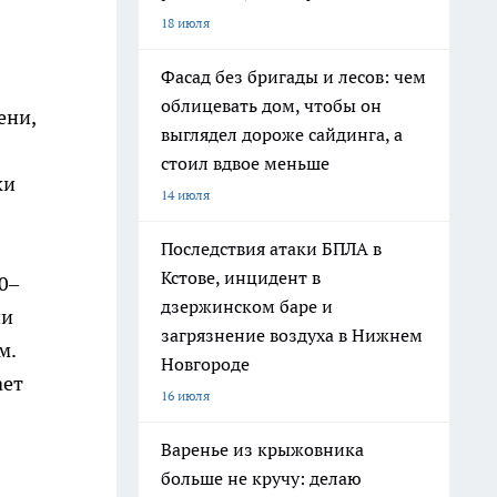
18 июля
Фасад без бригады и лесов: чем
облицевать дом, чтобы он
ени,
выглядел дороже сайдинга, а
стоил вдвое меньше
ки
14 июля
Последствия атаки БПЛА в
Кстове, инцидент в
0–
дзержинском баре и
ии
загрязнение воздуха в Нижнем
м.
Новгороде
ает
16 июля
Варенье из крыжовника
больше не кручу: делаю