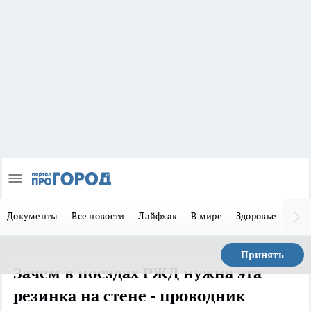
Документы
Все новости
Лайфхак
В мире
Здоровье
Зака
Принять
Зачем в поездах РЖД нужна эта
резинка на стене - проводник