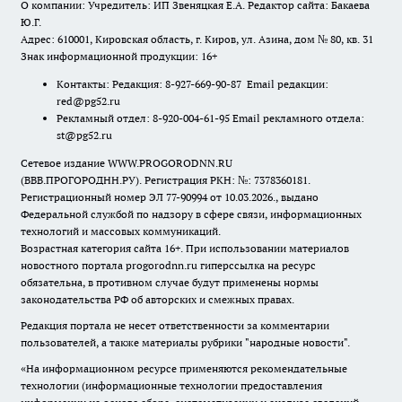
О компании: Учредитель: ИП Звеняцкая Е.А. Редактор сайта: Бакаева
Ю.Г.
Адрес: 610001, Кировская область, г. Киров, ул. Азина, дом № 80, кв. 31
Знак информационной продукции: 16+
Контакты: Редакция: 8-927-669-90-87 Email редакции:
red@pg52.ru
Рекламный отдел: 8-920-004-61-95 Email рекламного отдела:
st@pg52.ru
Сетевое издание WWW.PROGORODNN.RU
(ВВВ.ПРОГОРОДНН.РУ). Регистрация РКН: №: 7378360181.
Регистрационный номер ЭЛ 77-90994 от 10.03.2026., выдано
Федеральной службой по надзору в сфере связи, информационных
технологий и массовых коммуникаций.
Возрастная категория сайта 16+. При использовании материалов
новостного портала progorodnn.ru гиперссылка на ресурс
обязательна
,
в противном случае будут применены нормы
законодательства РФ об авторских и смежных правах.
Редакция портала не несет ответственности за комментарии
пользователей, а также материалы рубрики "народные новости".
«На информационном ресурсе применяются рекомендательные
технологии (информационные технологии предоставления