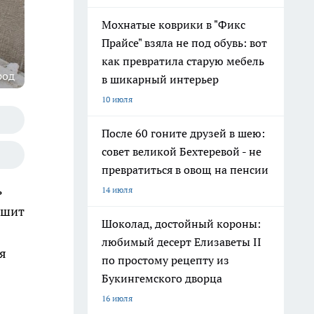
Мохнатые коврики в "Фикс
Прайсе" взяла не под обувь: вот
как превратила старую мебель
род
в шикарный интерьер
10 июля
После 60 гоните друзей в шею:
совет великой Бехтеревой - не
превратиться в овощ на пенсии
ь
14 июля
ошит
Шоколад, достойный короны:
любимый десерт Елизаветы II
ся
по простому рецепту из
Букингемского дворца
16 июля