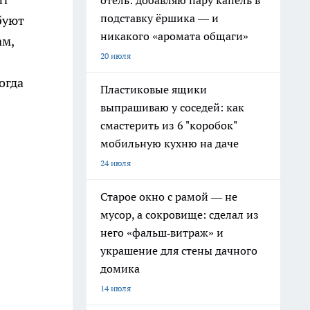
отель: добавляю пару капель в
подставку ёршика — и
буют
никакого «аромата общаги»
ам,
20 июля
огда
Пластиковые ящики
выпрашиваю у соседей: как
смастерить из 6 "коробок"
мобильную кухню на даче
24 июля
Старое окно с рамой — не
мусор, а сокровище: сделал из
него «фальш‑витраж» и
украшение для стены дачного
домика
14 июля