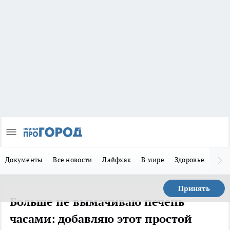
Документы
Все новости
Лайфхак
В мире
Здоровье
Зака
Принять
Больше не вымачиваю печень
часами: добавляю этот простой