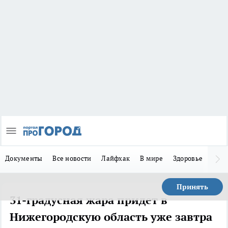
Документы
Все новости
Лайфхак
В мире
Здоровье
Зака
Принять
31-градусная жара придет в
Нижегородскую область уже завтра