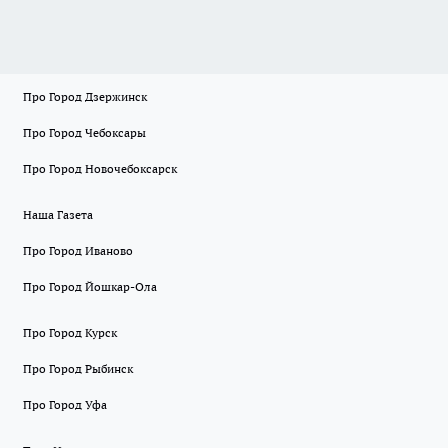
Про Город Дзержинск
Про Город Чебоксары
Про Город Новочебоксарск
Наша Газета
Про Город Иваново
Про Город Йошкар-Ола
Про Город Курск
Про Город Рыбинск
Про Город Уфа