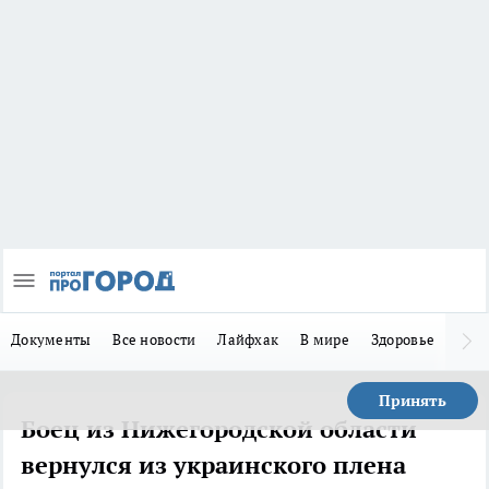
Документы
Все новости
Лайфхак
В мире
Здоровье
Зака
Принять
Боец из Нижегородской области
вернулся из украинского плена