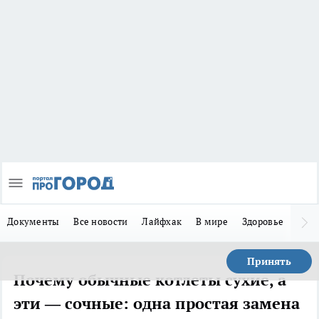
Документы
Все новости
Лайфхак
В мире
Здоровье
Зака
Принять
Почему обычные котлеты сухие, а
эти — сочные: одна простая замена