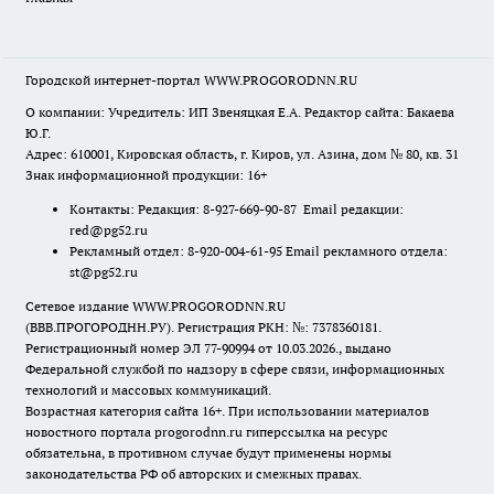
Городской интернет-портал WWW.PROGORODNN.RU
О компании: Учредитель: ИП Звеняцкая Е.А. Редактор сайта: Бакаева
Ю.Г.
Адрес: 610001, Кировская область, г. Киров, ул. Азина, дом № 80, кв. 31
Знак информационной продукции: 16+
Контакты: Редакция: 8-927-669-90-87 Email редакции:
red@pg52.ru
Рекламный отдел: 8-920-004-61-95 Email рекламного отдела:
st@pg52.ru
Сетевое издание WWW.PROGORODNN.RU
(ВВВ.ПРОГОРОДНН.РУ). Регистрация РКН: №: 7378360181.
Регистрационный номер ЭЛ 77-90994 от 10.03.2026., выдано
Федеральной службой по надзору в сфере связи, информационных
технологий и массовых коммуникаций.
Возрастная категория сайта 16+. При использовании материалов
новостного портала progorodnn.ru гиперссылка на ресурс
обязательна
,
в противном случае будут применены нормы
законодательства РФ об авторских и смежных правах.