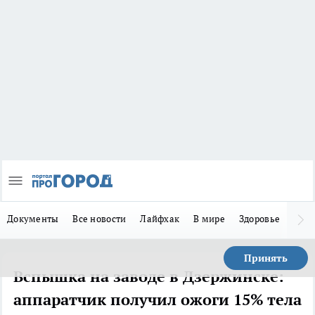
Документы
Все новости
Лайфхак
В мире
Здоровье
Зака
Принять
Вспышка на заводе в Дзержинске:
аппаратчик получил ожоги 15% тела