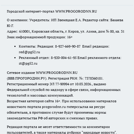
Городской интернет-портал WWW.PROGORODNN.RU
О компании: Учредитель: ИП Звеняцкая Е.А. Редактор сайта: Бакаева
Ю.Г.
Адрес: 610001, Кировская область, г. Киров, ул. Азина, дом № 80, кв. 31
Знак информационной продукции: 16+
Контакты: Редакция: 8-927-669-90-87 Email редакции:
red@pg52.ru
Рекламный отдел: 8-920-004-61-95 Email рекламного отдела:
st@pg52.ru
Сетевое издание WWW.PROGORODNN.RU
(ВВВ.ПРОГОРОДНН.РУ). Регистрация РКН: №: 7378360181.
Регистрационный номер ЭЛ 77-90994 от 10.03.2026., выдано
Федеральной службой по надзору в сфере связи, информационных
технологий и массовых коммуникаций.
Возрастная категория сайта 16+. При использовании материалов
новостного портала progorodnn.ru гиперссылка на ресурс
обязательна
,
в противном случае будут применены нормы
законодательства РФ об авторских и смежных правах.
Редакция портала не несет ответственности за комментарии
пользователей, а также материалы рубрики "народные новости".