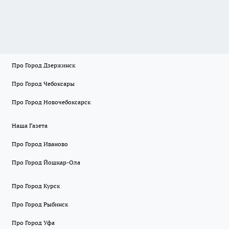
Про Город Дзержинск
Про Город Чебоксары
Про Город Новочебоксарск
Наша Газета
Про Город Иваново
Про Город Йошкар-Ола
Про Город Курск
Про Город Рыбинск
Про Город Уфа