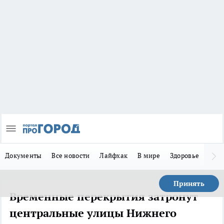
Документы
Все новости
Лайфхак
В мире
Здоровье
Зака
Принять
Временные перекрытия затронут
центральные улицы Нижнего