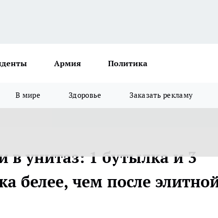
иденты
Армия
Политика
В мире
Здоровье
Заказать рекламу
и в унитаз: 1 бутылка и 3
а белее, чем после элитно