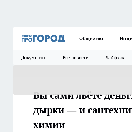
Общество
Инц
Документы
Все новости
Лайфхак
Вы сами льёте деньг
дырки — и сантехник
химии