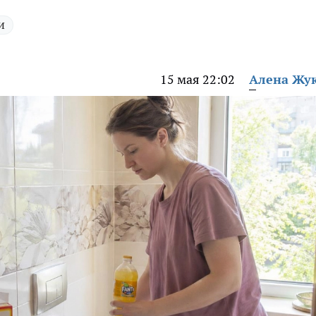
и
15 мая 22:02
Алена Жу