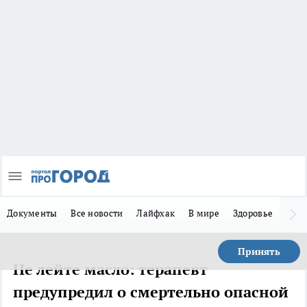
Документы
Все новости
Лайфхак
В мире
Здоровье
Зака
Принять
Не лейте масло: терапевт
предупредил о смертельно опасной