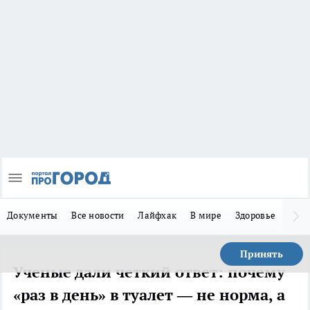
Документы
Все новости
Лайфхак
В мире
Здоровье
Зака
Принять
Ученые дали четкий ответ: почему
«раз в день» в туалет — не норма, а