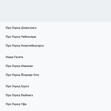
Про Город Дзержинск
Про Город Чебоксары
Про Город Новочебоксарск
Наша Газета
Про Город Иваново
Про Город Йошкар-Ола
Про Город Курск
Про Город Рыбинск
Про Город Уфа