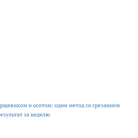
орщевиком и осотом: один метод со срезанием
езультат за неделю