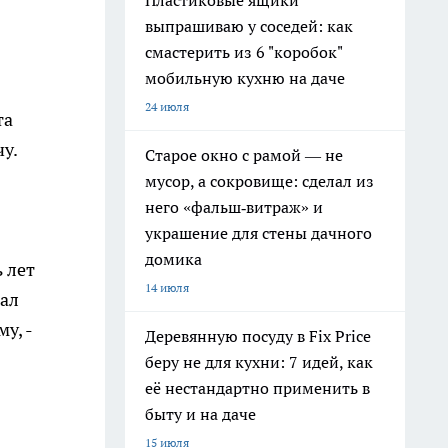
Пластиковые ящики
выпрашиваю у соседей: как
смастерить из 6 "коробок"
мобильную кухню на даче
24 июля
та
чу.
Старое окно с рамой — не
мусор, а сокровище: сделал из
него «фальш‑витраж» и
украшение для стены дачного
домика
 лет
14 июля
вал
у, -
Деревянную посуду в Fix Price
беру не для кухни: 7 идей, как
её нестандартно применить в
быту и на даче
15 июля